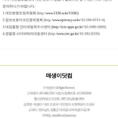
문의하시기 바랍니다.
1.개인분쟁조정위원회 (http:/
www.1336.or.kr/1336/)
2.정보보호마크인증위원회 (http:/
www.eprivacy.or.kr/
02-580-0533~4)
3.대검찰청 인터넷범죄수사센터 (
http://icic.sppo.go.kr/
02-3480-3600)
4.경찰청 사이버테러대응센터 (http:/
www.ctrc.go.kr/
02-392-0330)
매생이닷컴
© 매생이 All Rights Reserved.
고객센터 : 061-864-2536 / 사업자 등록번호 : 415-90-62816
통신판매업신고번호 : 2007-전남장흥-0014
상호명 : 매생이 / 대표 조권규 / 개인정보 보호책임자 조권규
소재지 : 전라남도 장흥군 대덕읍 내저매생이1길 99
이메일 : aotoddlcom@naver.com